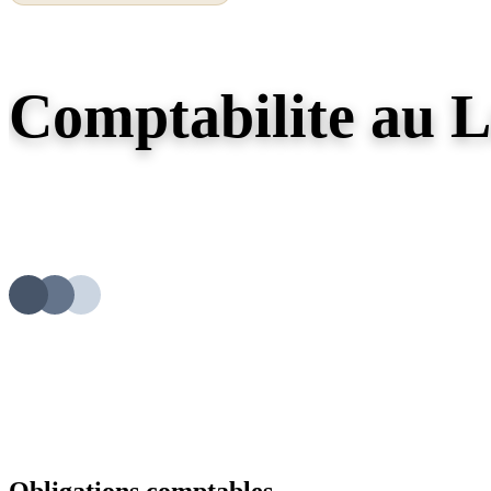
Comptabilite au 
Comprendre les obligations comptables au Luxembourg : normes appli
annuels, plan comptable normalise et delais de depot.
+2 500 entrepreneurs
accompagnés en 2026
Obligations comptables