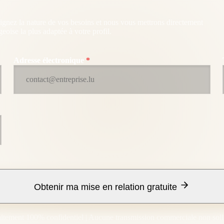
gnez la nature de vos besoins et nous vous mettrons directement
eoise la plus adaptée à votre profil.
Adresse électronique
*
Obtenir ma mise en relation gratuite
aitement 100% confidentiel | Aucune transmission commerciale non soll