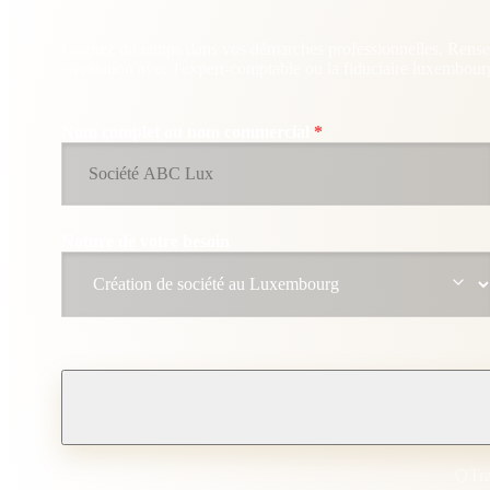
Gagnez du temps dans vos démarches professionnelles. Rensei
en relation avec l'expert-comptable ou la fiduciaire luxembourg
Nom complet ou nom commercial
*
Nature de votre besoin
Tr